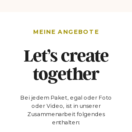
MEINE ANGEBOTE
Let’s create
together
Bei jedem Paket, egal oder Foto
oder Video, ist in unserer
Zusammenarbeit folgendes
enthalten: