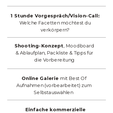
1 Stunde Vorgespräch/Vision-Call:
Welche Facetten möchtest du
verkörpern?
Shooting-Konzept
, Moodboard
& Ablaufplan, Packliste & Tipps für
die Vorbereitung
Online Galerie
mit Best Of
Aufnahmen (vorbearbeitet) zum
Selbstauswählen
Einfache kommerzielle