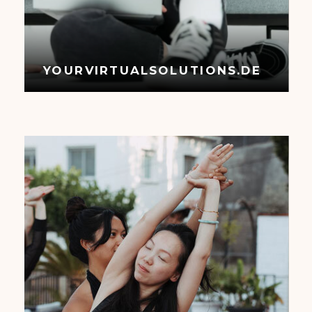
YOURVIRTUALSOLUTIONS.DE