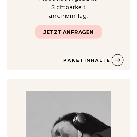
Sichtbarkeit
an einem Tag.
JETZT ANFRAGEN
PAKETINHALTE