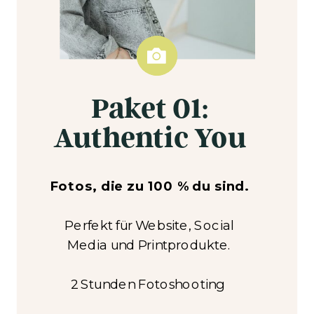
Paket 01:
Authentic You
Fotos, die zu 100 % du sind.
Perfekt für Website, Social
Media und Printprodukte.
2 Stunden Fotoshooting