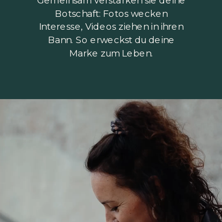
Botschaft: Fotos wecken
Interesse, Videos ziehen in ihren
Bann. So erweckst du deine
Marke zum Leben.