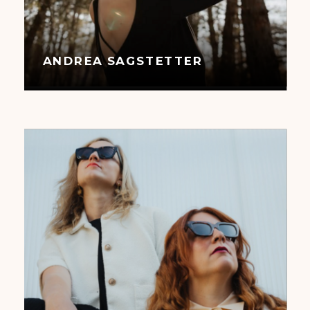
ANDREA SAGSTETTER