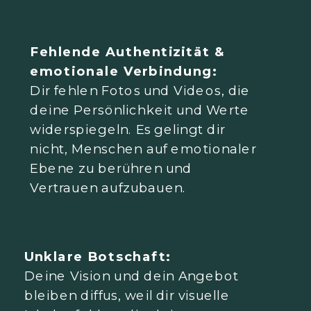
Fehlende Authentizität &
emotionale Verbindung:
Dir fehlen Fotos und Videos, die
deine Persönlichkeit und Werte
widerspiegeln. Es gelingt dir
nicht, Menschen auf emotionaler
Ebene zu berühren und
Vertrauen aufzubauen.
Unklare Botschaft:
Deine Vision und dein Angebot
bleiben diffus, weil dir visuelle