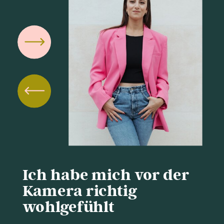
Ich habe mich vor der
Kamera richtig
wohlgefühlt