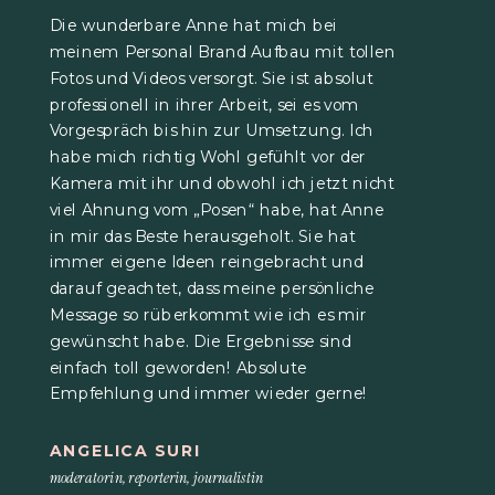
Die wunderbare Anne hat mich bei
meinem Personal Brand Aufbau mit tollen
Fotos und Videos versorgt. Sie ist absolut
professionell in ihrer Arbeit, sei es vom
Vorgespräch bis hin zur Umsetzung. Ich
habe mich richtig Wohl gefühlt vor der
Kamera mit ihr und obwohl ich jetzt nicht
viel Ahnung vom „Posen“ habe, hat Anne
in mir das Beste herausgeholt. Sie hat
immer eigene Ideen reingebracht und
darauf geachtet, dass meine persönliche
Message so rüberkommt wie ich es mir
gewünscht habe. Die Ergebnisse sind
einfach toll geworden! Absolute
Empfehlung und immer wieder gerne!
ANGELICA SURI
moderatorin, reporterin, journalistin