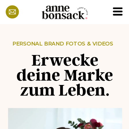
PERSONAL BRAND FOTOS & VIDEOS
Erwecke
deine Marke
zum Leben.