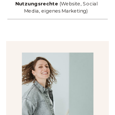
Nutzungsrechte
(Website, Social
Media, eigenes Marketing)